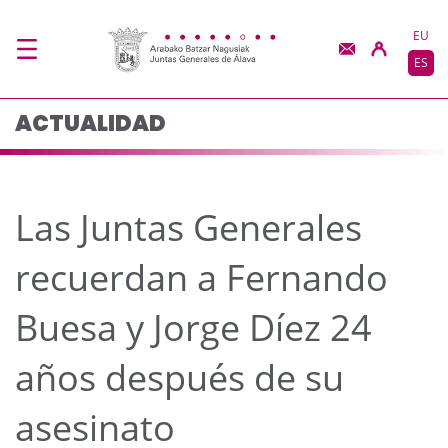
Las Juntas Generales 
Saltar al contenido principal
EU
ES
ACTUALIDAD
Las Juntas Generales
recuerdan a Fernando
Buesa y Jorge Díez 24
años después de su
asesinato