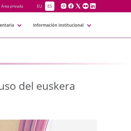
el uso del euskera entr
EU
ES
Área privada
entaria
Información institucional
 uso del euskera