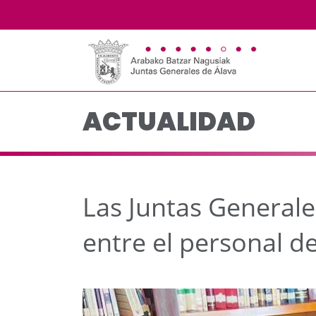
Las Juntas Generales i
Saltar al contenido principal
ACTUALIDAD
Las Juntas Generales
entre el personal d