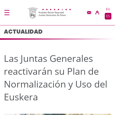
Las Juntas Generales r
Saltar al contenido principal
EU
ES
ACTUALIDAD
Las Juntas Generales
reactivarán su Plan de
Normalización y Uso del
Euskera