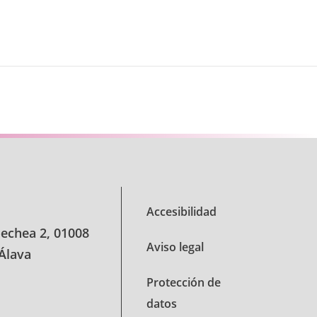
Accesibilidad
oechea 2, 01008
Aviso legal
 Álava
Protección de
datos