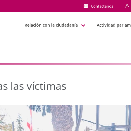
las víctimas - JJGG-BB
Contáctanos
Relación con la ciudadanía
Actividad parlam
s las víctimas