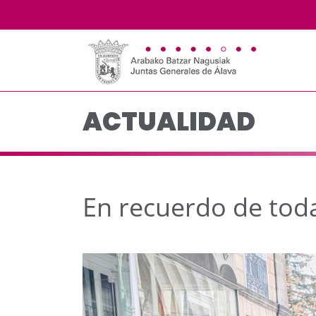
En recuerdo de todas 
Saltar al contenido principal
ACTUALIDAD
En recuerdo de toda