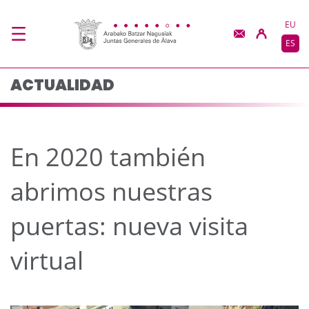
En 2020 también abrimo
Saltar al contenido principal
EU
ES
ACTUALIDAD
En 2020 también
abrimos nuestras
puertas: nueva visita
virtual