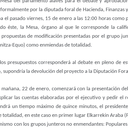
a Mesa del parlamento alavés para el debate y aprobació
 formalmente por la diputada foral de Hacienda, Finanzas y
jaba el pasado viernes, 15 de enero a las 12:00 horas como
ido éste, la Mesa, órgano al que le corresponde la calif
o propuestas de modificación presentadas por el grupo ju
nitza-Equo) como enmiendas de totalidad.
e los presupuestos corresponderá al debate en pleno de es
 supondría la devolución del proyecto a la Diputación Fora
e mañana, 22 de enero, comenzará con la presentación del 
licar las cuentas elaboradas por el ejecutivo y pedir el
 tendrá un tiempo máximo de quince minutos, el presidente
totalidad, en este caso en primer lugar Elkarrekin Araba 
 mismo con los grupos junteros no enmendantes: Populares A