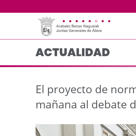
El proyecto de norma f
Saltar al contenido principal
ACTUALIDAD
El proyecto de nor
mañana al debate d