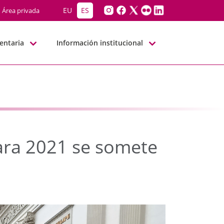
para 2021 se somete ma
EU
ES
Área privada
entaria
Información institucional
ara 2021 se somete