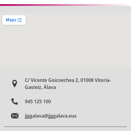
C/ Vicente Goicoechea 2, 01008 Vitoria-
Gasteiz, Álava
945 125 100
jjggalava@jjggalava.eus