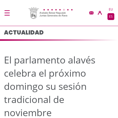
El parlamento alavés c
Saltar al contenido principal
EU
ES
ACTUALIDAD
El parlamento alavés
celebra el próximo
domingo su sesión
tradicional de
noviembre