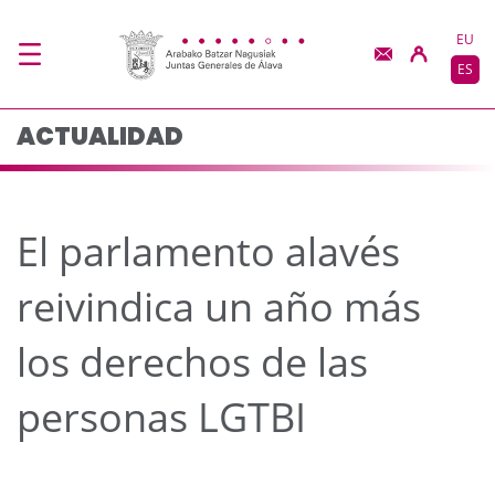
El parlamento alavés r
Saltar al contenido principal
EU
ES
ACTUALIDAD
El parlamento alavés
reivindica un año más
los derechos de las
personas LGTBI