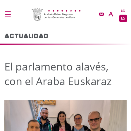
El parlamento alavés, 
Saltar al contenido principal
EU
ES
ACTUALIDAD
El parlamento alavés,
con el Araba Euskaraz