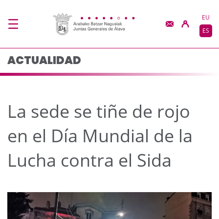
La sede se tiñe de rojo
Saltar al contenido principal
EU
ES
ACTUALIDAD
La sede se tiñe de rojo
en el Día Mundial de la
Lucha contra el Sida