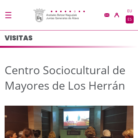
Centro Sociocultural 
Saltar al contenido principal
EU
ES
VISITAS
Centro Sociocultural de
Mayores de Los Herrán