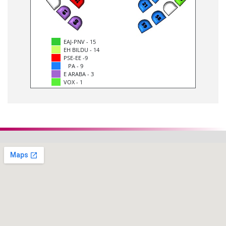
EAJ-PNV - 15
EH BILDU - 14
PSE-EE -9
PA - 9
E ARABA - 3
VOX - 1