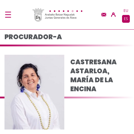
CASTRESANA ASTARLO
Saltar al contenido principal
EU
ES
PROCURADOR-A
CASTRESANA
ASTARLOA,
MARÍA DE LA
ENCINA