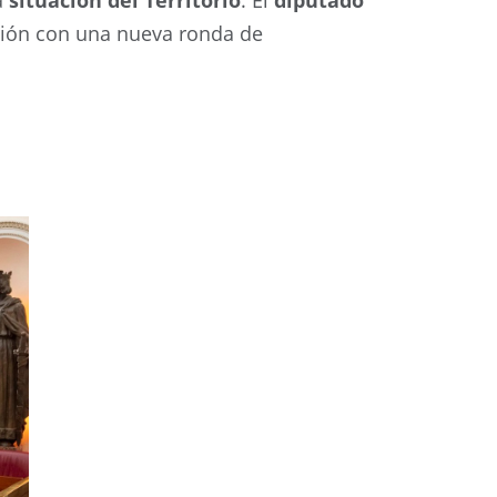
a
situación del Territorio
. El
diputado
sión con una nueva ronda de