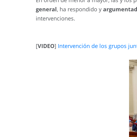
En orden de menor a mayor, las y los 
general
, ha respondido y
argumenta
intervenciones.
[
VIDEO
]
Intervención de los grupos jun