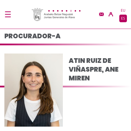
ATIN RUIZ DE VIÑASP
Saltar al contenido principal
EU
ES
PROCURADOR-A
ATIN RUIZ DE
VIÑASPRE, ANE
MIREN