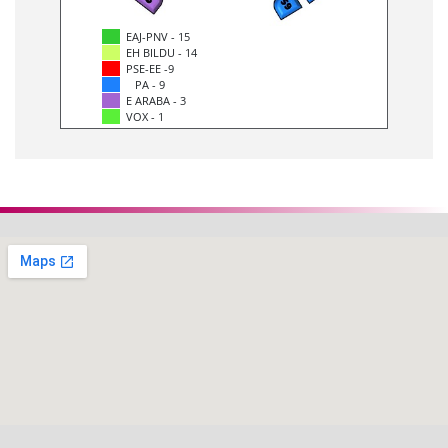
EAJ-PNV - 15
EH BILDU - 14
PSE-EE -9
PA - 9
E ARABA - 3
VOX - 1