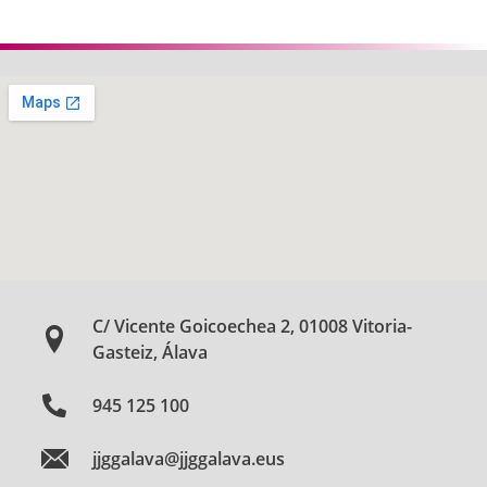
C/ Vicente Goicoechea 2, 01008 Vitoria-
Gasteiz, Álava
945 125 100
jjggalava@jjggalava.eus