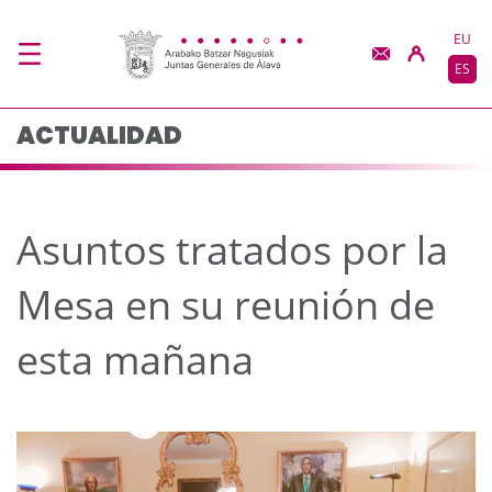
Asuntos tratados por 
Saltar al contenido principal
EU
ES
ACTUALIDAD
Asuntos tratados por la
Mesa en su reunión de
esta mañana