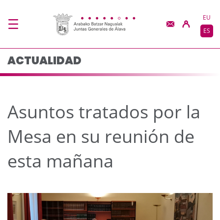
Asuntos tratados por 
Saltar al contenido principal
EU
ES
ACTUALIDAD
Asuntos tratados por la
Mesa en su reunión de
esta mañana