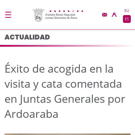
Éxito de acogida en la
Saltar al contenido principal
EU
ES
ACTUALIDAD
Éxito de acogida en la
visita y cata comentada
en Juntas Generales por
Ardoaraba