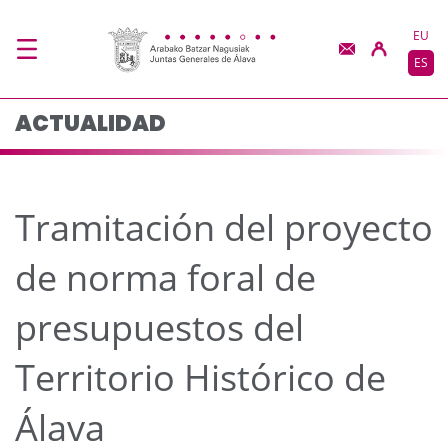
Tramitación del proyec
Saltar al contenido principal
EU
ES
ACTUALIDAD
Tramitación del proyecto
de norma foral de
presupuestos del
Territorio Histórico de
Álava