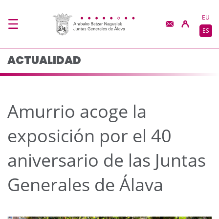
Amurrio acoge la expos
Saltar al contenido principal
EU
ES
ACTUALIDAD
Amurrio acoge la
exposición por el 40
aniversario de las Juntas
Generales de Álava