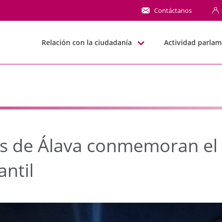
e Álava conmemoran el 
Contáctanos
Relación con la ciudadanía
Actividad parlam
es de Álava conmemoran el 
antil