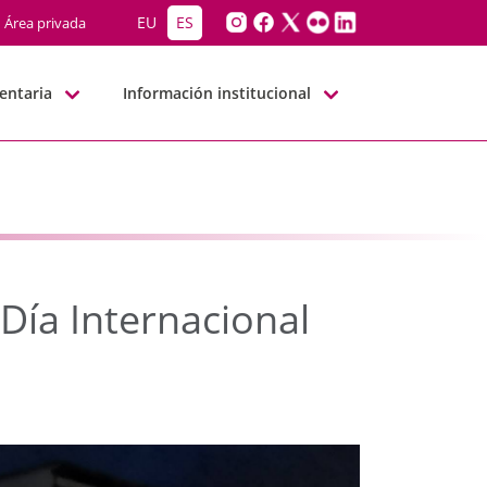
Día Internacional contr
EU
ES
Área privada
entaria
Información institucional
Día Internacional