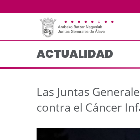
Las Juntas Generales d
Saltar al contenido principal
ACTUALIDAD
Las Juntas General
contra el Cáncer Inf