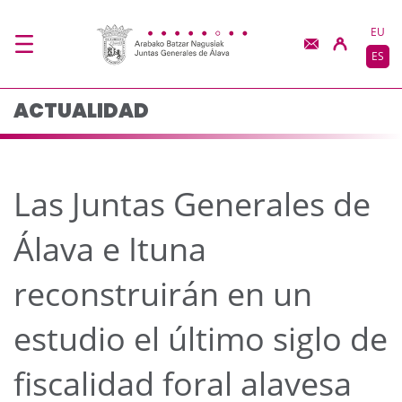
Las Juntas Generales de
Saltar al contenido principal
EU
ES
ACTUALIDAD
Las Juntas Generales de
Álava e Ituna
reconstruirán en un
estudio el último siglo de
fiscalidad foral alavesa