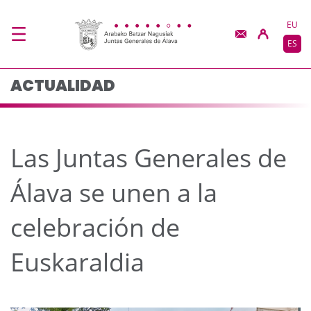
Las Juntas Generales d
Saltar al contenido principal
EU
ES
ACTUALIDAD
Las Juntas Generales de
Álava se unen a la
celebración de
Euskaraldia