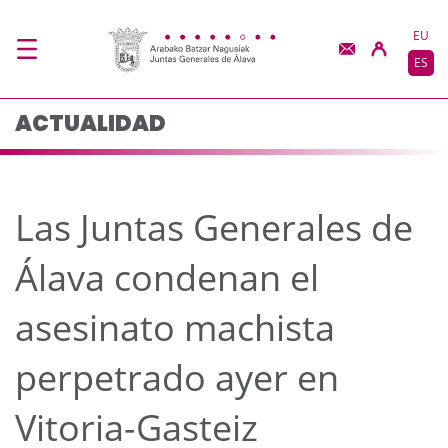
Las Juntas Generales d
Saltar al contenido principal
EU
ES
ACTUALIDAD
Las Juntas Generales de
Álava condenan el
asesinato machista
perpetrado ayer en
Vitoria-Gasteiz