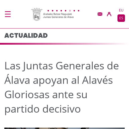
Las Juntas Generales d
Saltar al contenido principal
EU
ES
ACTUALIDAD
Las Juntas Generales de
Álava apoyan al Alavés
Gloriosas ante su
partido decisivo