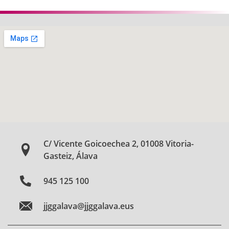
C/ Vicente Goicoechea 2, 01008 Vitoria-
Gasteiz, Álava
945 125 100
jjggalava@jjggalava.eus