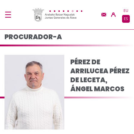
PÉREZ DE ARRILUCEA 
Saltar al contenido principal
EU
ES
PROCURADOR-A
PÉREZ DE
ARRILUCEA PÉREZ
DE LECETA,
ÁNGEL MARCOS