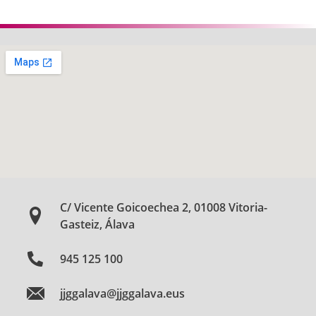
C/ Vicente Goicoechea 2, 01008 Vitoria-
Gasteiz, Álava
945 125 100
jjggalava@jjggalava.eus