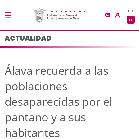
Álava recuerda a las p
Saltar al contenido principal
EU
ES
ACTUALIDAD
Álava recuerda a las
poblaciones
desaparecidas por el
pantano y a sus
habitantes