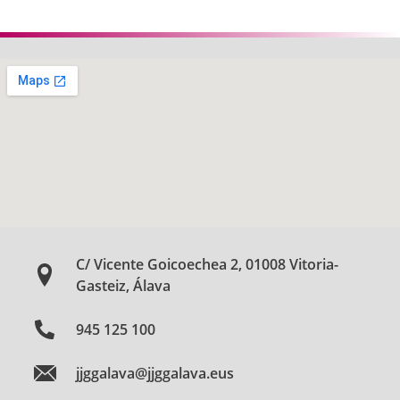
C/ Vicente Goicoechea 2, 01008 Vitoria-
Gasteiz, Álava
945 125 100
jjggalava@jjggalava.eus