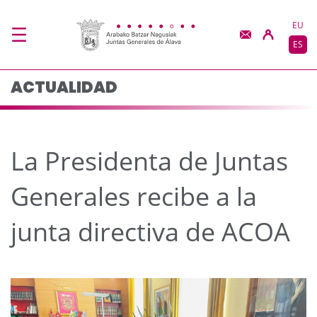
La Presidenta de Junta
Saltar al contenido principal
EU
ES
ACTUALIDAD
La Presidenta de Juntas
Generales recibe a la
junta directiva de ACOA