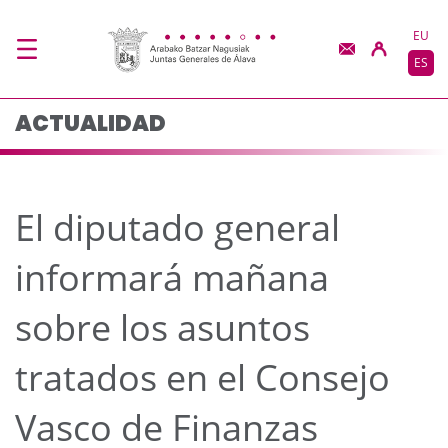
El diputado general in
Saltar al contenido principal
EU
ES
ACTUALIDAD
El diputado general
informará mañana
sobre los asuntos
tratados en el Consejo
Vasco de Finanzas