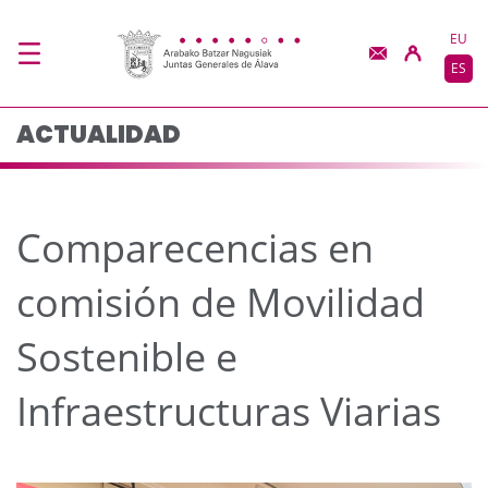
Comparecencias en comi
Saltar al contenido principal
EU
ES
ACTUALIDAD
Comparecencias en
comisión de Movilidad
Sostenible e
Infraestructuras Viarias