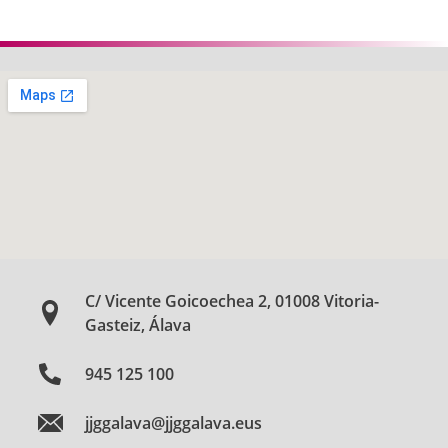
C/ Vicente Goicoechea 2, 01008 Vitoria-
Gasteiz, Álava
945 125 100
jjggalava@jjggalava.eus