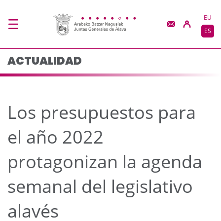
Los presupuestos para 
Saltar al contenido principal
EU
ES
ACTUALIDAD
Los presupuestos para
el año 2022
protagonizan la agenda
semanal del legislativo
alavés