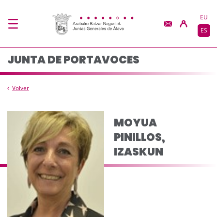
Junta de Portavoces 
Saltar al contenido principal
EU
ES
JUNTA DE PORTAVOCES
Volver
MOYUA
PINILLOS,
IZASKUN