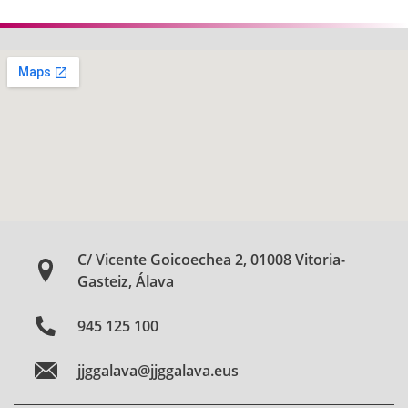
C/ Vicente Goicoechea 2, 01008 Vitoria-
Gasteiz, Álava
945 125 100
jjggalava@jjggalava.eus