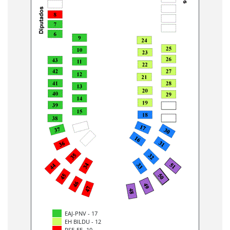
EAJ-PNV - 17
EH BILDU - 12
PSE-EE -10