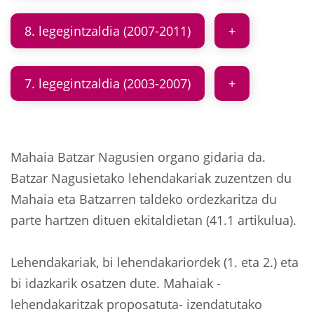
8. legegintzaldia (2007-2011)
7. legegintzaldia (2003-2007)
Mahaia Batzar Nagusien organo gidaria da.
Batzar Nagusietako lehendakariak zuzentzen du
Mahaia eta Batzarren taldeko ordezkaritza du
parte hartzen dituen ekitaldietan (41.1 artikulua).
Lehendakariak, bi lehendakariordek (1. eta 2.) eta
bi idazkarik osatzen dute. Mahaiak -
lehendakaritzak proposatuta- izendatutako