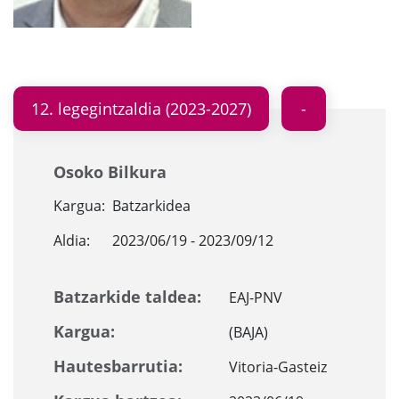
12. legegintzaldia (2023-2027)
Osoko Bilkura
Kargua:
Batzarkidea
Aldia:
2023/06/19 - 2023/09/12
Batzarkide taldea:
EAJ-PNV
Kargua:
(BAJA)
Hautesbarrutia:
Vitoria-Gasteiz