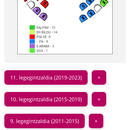
EAJ-PNV - 15
EH BILDU - 14
PSE-EE -9
PA - 9
E ARABA - 3
VOX - 1
11. legegintzaldia (2019-2023)
10. legegintzaldia (2015-2019)
9. legegintzaldia (2011-2015)