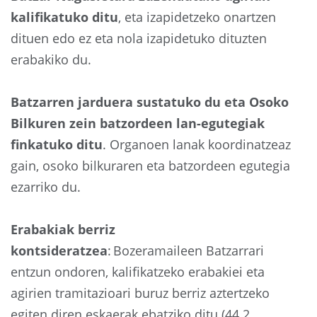
kalifikatuko ditu
, eta izapidetzeko onartzen
dituen edo ez eta nola izapidetuko dituzten
erabakiko du.
Batzarren jarduera sustatuko du eta Osoko
Bilkuren zein batzordeen lan-egutegiak
finkatuko ditu
. Organoen lanak koordinatzeaz
gain, osoko bilkuraren eta batzordeen egutegia
ezarriko du.
Erabakiak berriz
kontsideratzea
: Bozeramaileen Batzarrari
entzun ondoren, kalifikatzeko erabakiei eta
agirien tramitazioari buruz berriz aztertzeko
egiten diren eskaerak ebatziko ditu (44.2