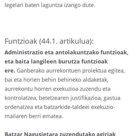
legelari baten laguntza izango dute.
Funtzioak (44.1. artikulua):
Administrazio eta antolakuntzako funtzioak,
eta baita langileen burutza funtzioak
ere.
Ganberako aurrekontuen proiektua egitea,
bai eta horien behin behineko aldaketak,
aurrekontu horren exekuzioa zuzendu eta
kontrolatzea, betetzearen justifikazioa, gastua
ordenatzea eta batzarkide-taldeei exekuzio-
mailaren berri ematea.
Batzar Nagusietara zuzendutako agiriak