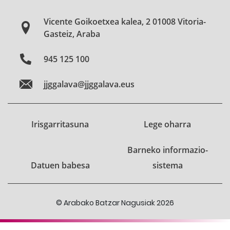
Vicente Goikoetxea kalea, 2 01008 Vitoria-
Gasteiz, Araba
945 125 100
jjggalava@jjggalava.eus
Irisgarritasuna
Lege oharra
Barneko informazio-
Datuen babesa
sistema
© Arabako Batzar Nagusiak 2026