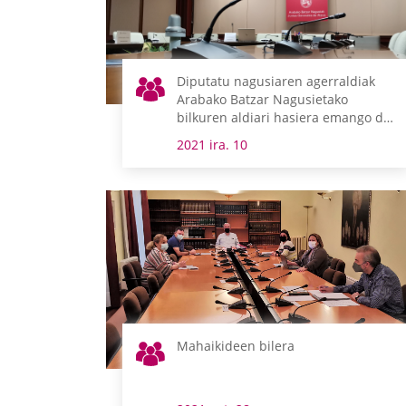
Diputatu nagusiaren agerraldiak
Arabako Batzar Nagusietako
bilkuren aldiari hasiera emango dio
astelehen honetan
2021 ira. 10
Mahaikideen bilera