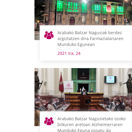
Arabako Batzar Nagusiak berdez
argiztatzen dira Farmazialariaren
Munduko Egunean
2021 ira. 24
Arabako Batzar Nagusietako osoko
bilkuren aretoan Alzheimerraren
Munduko Eguna ospatu da