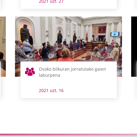
2021 uzt. 27
Osoko bilkuran jorratutako gaien
laburpena
2021 uzt. 16