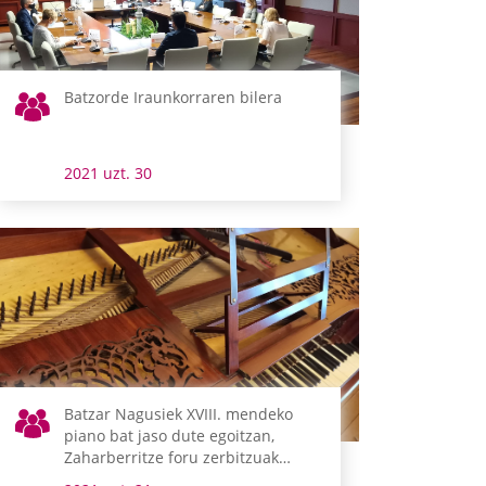
Batzorde Iraunkorraren bilera
2021 uzt. 30
Batzar Nagusiek XVIII. mendeko
piano bat jaso dute egoitzan,
Zaharberritze foru zerbitzuak
zaharberritua