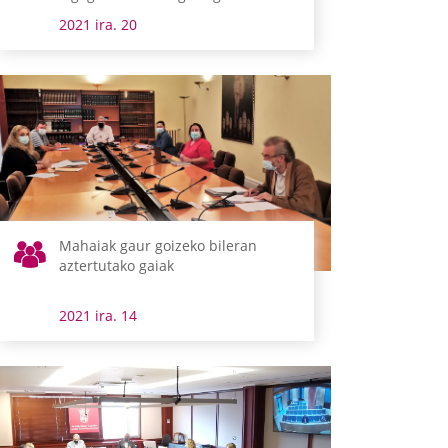
Araban
2021 ira. 20
Mahaiak gaur goizeko bileran
aztertutako gaiak
2021 ira. 14