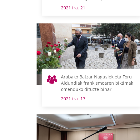
2021 ira. 21
Arabako Batzar Nagusiek eta Foru
Aldundiak frankismoaren biktimak
omenduko dituzte bihar
2021 ira. 17