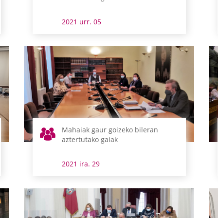
2021 urr. 05
Mahaiak gaur goizeko bileran
aztertutako gaiak
2021 ira. 29