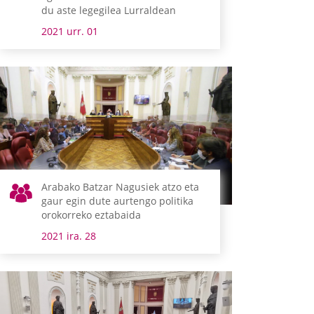
du aste legegilea Lurraldean
2021 urr. 01
Arabako Batzar Nagusiek atzo eta
gaur egin dute aurtengo politika
orokorreko eztabaida
2021 ira. 28