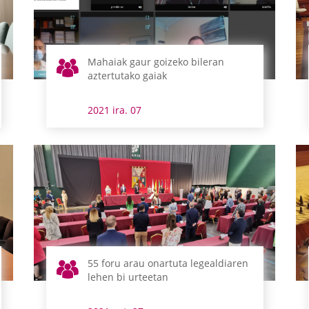
Mahaiak gaur goizeko bileran
aztertutako gaiak
2021 ira. 07
55 foru arau onartuta legealdiaren
lehen bi urteetan