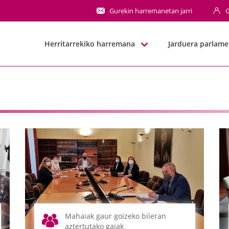
N
Gurekin harremanetan jarri
G
Herritarrekiko harremana
Jarduera parlame
Mahaiak gaur goizeko bileran
aztertutako gaiak