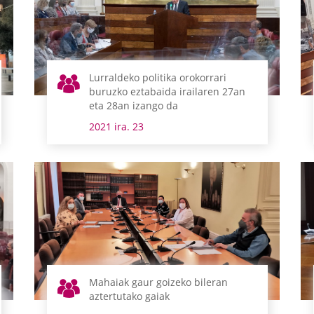
Lurraldeko politika orokorrari
buruzko eztabaida irailaren 27an
eta 28an izango da
2021 ira. 23
Mahaiak gaur goizeko bileran
aztertutako gaiak