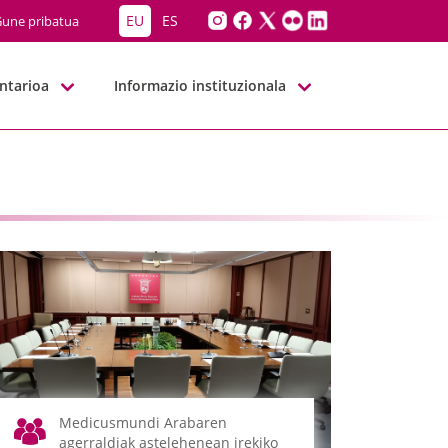
EU
ES
une pribatua
ntarioa
Informazio instituzionala
Medicusmundi Arabaren
agerraldiak astelehenean irekiko