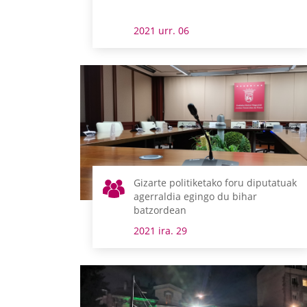
2021 urr. 06
Gizarte politiketako foru diputatuak
agerraldia egingo du bihar
batzordean
2021 ira. 29