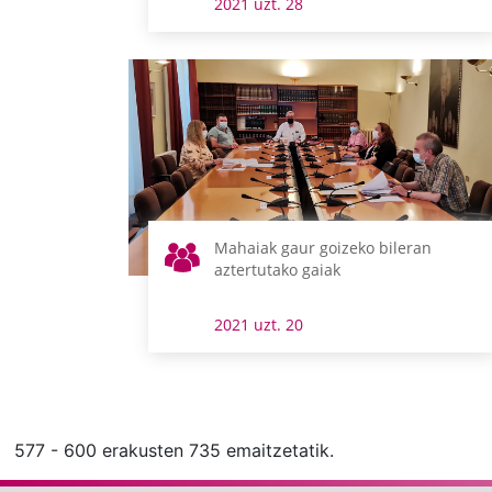
2021 uzt. 28
Mahaiak gaur goizeko bileran
aztertutako gaiak
2021 uzt. 20
577 - 600 erakusten 735 emaitzetatik.