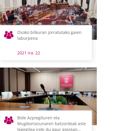
Osoko bilkuran jorratutako gaien
laburpena
2021 ira. 22
Bide Azpiegituren eta
Mugikortasunaren batzordeak aste
legegilea ireki du gaur goizean