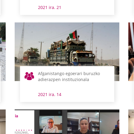
2021 ira. 21
Afganistango egoerari buruzko
adierazpen instituzionala
2021 ira. 14