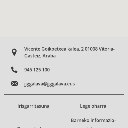
Vicente Goikoetxea kalea, 2 01008 Vitoria-
Gasteiz, Araba
945 125 100
jjggalava@jjggalava.eus
Irisgarritasuna
Lege oharra
Barneko informazio-