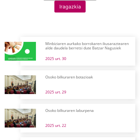
Iragazkia
Minbiziaren aurkako borrokaren ikusaraztearen
alde daudela berretsi dute Batzar Nagusiek
2025 urt. 30
Osoko bilkuraren botazioak
2025 urt. 29
Osoko bilkuraren laburpena
2025 urt. 22