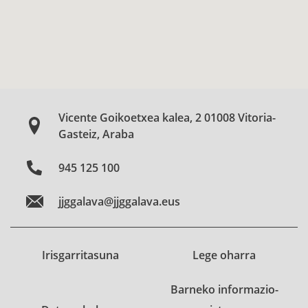
Vicente Goikoetxea kalea, 2 01008 Vitoria-
Gasteiz, Araba
945 125 100
jjggalava@jjggalava.eus
Irisgarritasuna
Lege oharra
Barneko informazio-