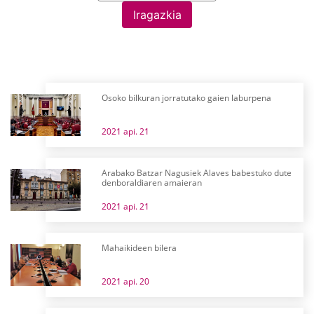
Iragazkia
Osoko bilkuran jorratutako gaien laburpena
2021 api. 21
Arabako Batzar Nagusiek Alaves babestuko dute
denboraldiaren amaieran
2021 api. 21
Mahaikideen bilera
2021 api. 20