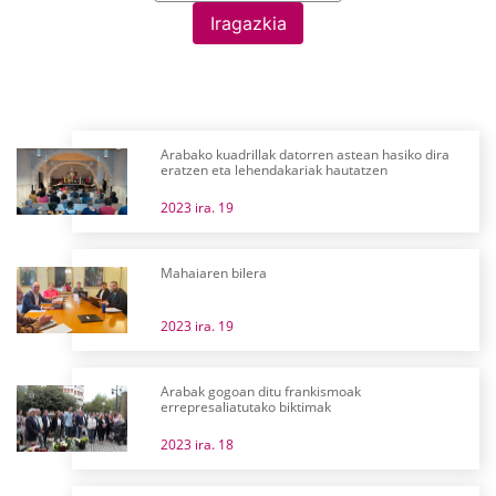
Iragazkia
Arabako kuadrillak datorren astean hasiko dira
eratzen eta lehendakariak hautatzen
2023 ira. 19
Mahaiaren bilera
2023 ira. 19
Arabak gogoan ditu frankismoak
errepresaliatutako biktimak
2023 ira. 18