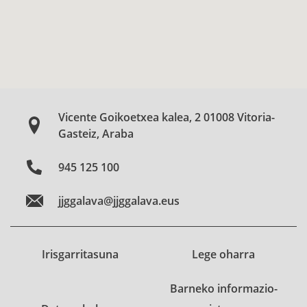
Vicente Goikoetxea kalea, 2 01008 Vitoria-
Gasteiz, Araba
945 125 100
jjggalava@jjggalava.eus
Irisgarritasuna
Lege oharra
Barneko informazio-