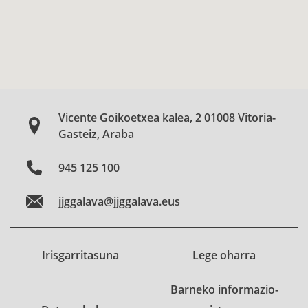
Vicente Goikoetxea kalea, 2 01008 Vitoria-
Gasteiz, Araba
945 125 100
jjggalava@jjggalava.eus
Irisgarritasuna
Lege oharra
Barneko informazio-