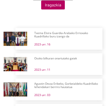
Iragazkia
Txema Elvira Guardia-Arabako Errioxako
Kuadrillako buru izango da
2023 urr. 16
Osoko bilkuran onartutako gaiak
2023 urr. 11
Agustin Otsoa Eribeko, Gorbeialdeko Kuadrillako
lehendakari berriro hautatua
2023 urr. 03