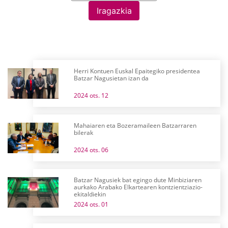
Iragazkia
Herri Kontuen Euskal Epaitegiko presidentea
Batzar Nagusietan izan da
2024 ots. 12
Mahaiaren eta Bozeramaileen Batzarraren
bilerak
2024 ots. 06
Batzar Nagusiek bat egingo dute Minbiziaren
aurkako Arabako Elkartearen kontzientziazio-
ekitaldiekin
2024 ots. 01