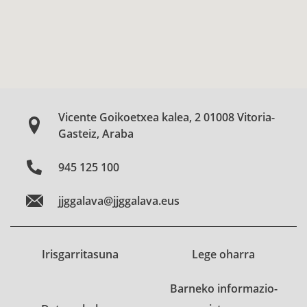
Vicente Goikoetxea kalea, 2 01008 Vitoria-
Gasteiz, Araba
945 125 100
jjggalava@jjggalava.eus
Irisgarritasuna
Lege oharra
Barneko informazio-