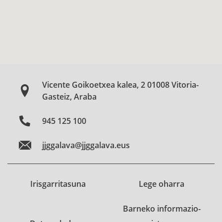
Vicente Goikoetxea kalea, 2 01008 Vitoria-
Gasteiz, Araba
945 125 100
jjggalava@jjggalava.eus
Irisgarritasuna
Lege oharra
Barneko informazio-