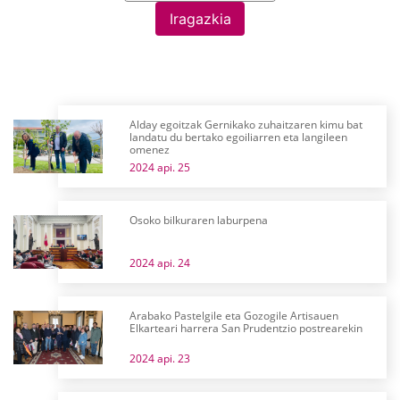
Iragazkia
Alday egoitzak Gernikako zuhaitzaren kimu bat
landatu du bertako egoiliarren eta langileen
omenez
2024 api. 25
Osoko bilkuraren laburpena
2024 api. 24
Arabako Pastelgile eta Gozogile Artisauen
Elkarteari harrera San Prudentzio postrearekin
2024 api. 23