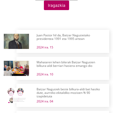
Iragazkia
Juan Pastor hil da, Batzar Nagusietako
presidentea 1991 eta 1995 artean
2024 ira. 15
Mahaiaren lehen bilerak Batzar Nagusien
bilkura-aldi berriari hasiera emango dio
2024 ira. 10
Batzar Nagusiek beste bilkura-aldi bat hasiko
dute, aurreko ekitaldiko mozioen % 90
izapidetuta
2024 ira. 04