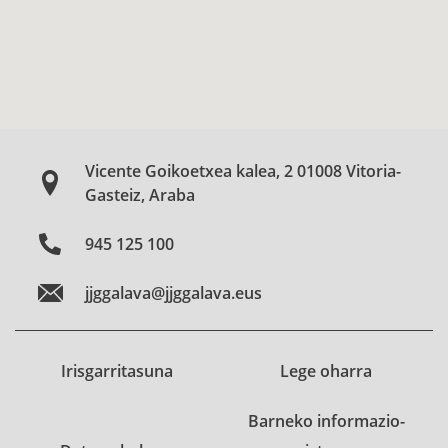
Vicente Goikoetxea kalea, 2 01008 Vitoria-
Gasteiz, Araba
945 125 100
jjggalava@jjggalava.eus
Irisgarritasuna
Lege oharra
Barneko informazio-