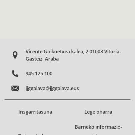
Vicente Goikoetxea kalea, 2 01008 Vitoria-
Gasteiz, Araba
945 125 100
jjggalava@jjggalava.eus
Irisgarritasuna
Lege oharra
Barneko informazio-