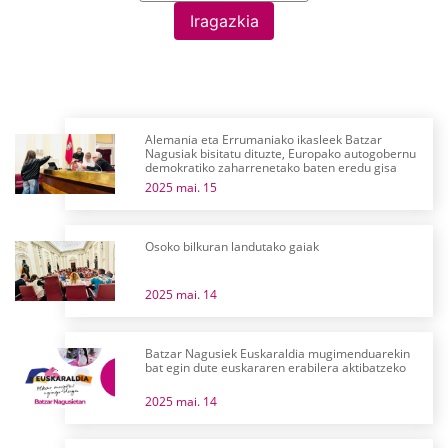
Iragazkia
Alemania eta Errumaniako ikasleek Batzar
Nagusiak bisitatu dituzte, Europako autogobernu
demokratiko zaharrenetako baten eredu gisa
2025 mai. 15
Osoko bilkuran landutako gaiak
2025 mai. 14
Batzar Nagusiek Euskaraldia mugimenduarekin
bat egin dute euskararen erabilera aktibatzeko
2025 mai. 14