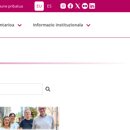
EU
ES
une pribatua
ntarioa
Informazio instituzionala