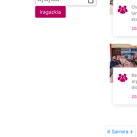
Os
Iragazkia
la
et
20
Ba
ar
di
Er
20
No
Pl
4 Sarrera