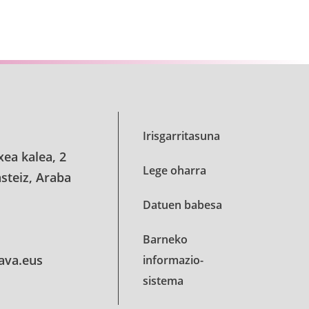
e TAB to navigate.
Irisgarritasuna
xea kalea, 2
Lege oharra
steiz, Araba
Datuen babesa
Barneko
lava.eus
informazio-
sistema