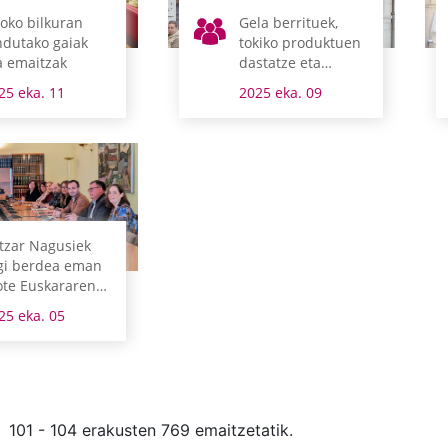
oko bilkuran
Gela berrituek,
ndutako gaiak
tokiko produktuen
a emaitzak
dastatze eta
salmentak,
25 eka. 11
2025 eka. 09
photocall-ek eta
kalejirek osatuko
dute Batzar
Nagusietako “Ate
Zabalik”
jardunaldiaren
egitaraua
tzar Nagusiek
gi berdea eman
ote Euskararen
abilera
25 eka. 05
rmalizatzeko I.
an Estrategikoari
101 - 104 erakusten 769 emaitzetatik.