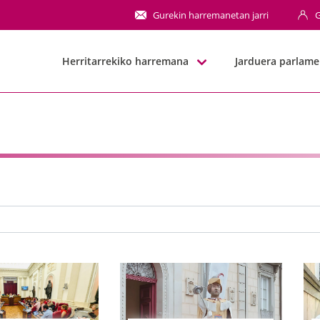
NN
Gurekin harremanetan jarri
G
Herritarrekiko harremana
Jarduera parlame
a barra