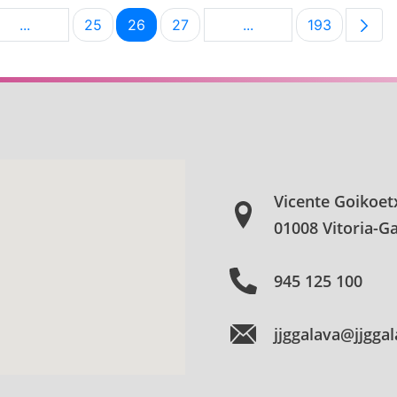
...
25
26
27
...
193
ldea
Intermediate Pages Use TAB to navigate.
Orrialdea
Orrialdea
Orrialdea
Intermediate Pages Us
Orrialdea
Vicente Goikoet
01008 Vitoria-Ga
945 125 100
jjggalava@jjgga