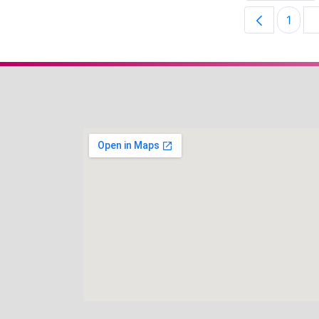
1
Orria