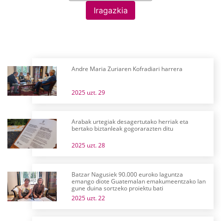
Iragazkia
Andre Maria Zuriaren Kofradiari harrera
2025 uzt. 29
Arabak urtegiak desagertutako herriak eta
bertako biztanleak gogorarazten ditu
2025 uzt. 28
Batzar Nagusiek 90.000 euroko laguntza
emango diote Guatemalan emakumeentzako lan
gune duina sortzeko proiektu bati
2025 uzt. 22