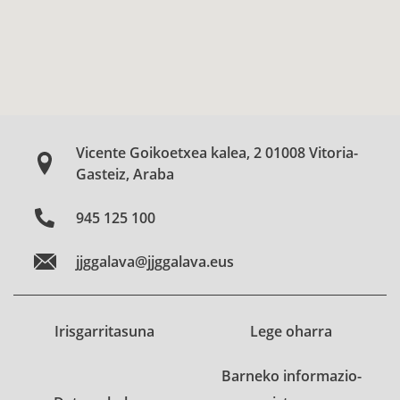
Vicente Goikoetxea kalea, 2 01008 Vitoria-
Gasteiz, Araba
945 125 100
jjggalava@jjggalava.eus
Irisgarritasuna
Lege oharra
Barneko informazio-