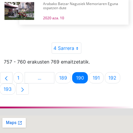
Arabako Batzar Nagusiek Memoriaren Eguna
ospatzen dute
2020 aza. 10
4 Sarrera
757 - 760 erakusten 769 emaitzetatik.
1
...
189
190
191
192
Orrialdea
Intermediate Pages Use TAB to navigate.
Orrialdea
Orrialdea
Orrialdea
Orrialde
193
Orrialdea