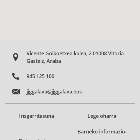
Vicente Goikoetxea kalea, 2 01008 Vitoria-
Gasteiz, Araba
945 125 100
jjggalava@jjggalava.eus
Irisgarritasuna
Lege oharra
Barneko informazio-