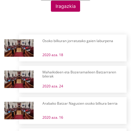
Iragazkia
Osoko bilkuran jorratutako gaien laburpena
2020 aza. 18
Mahaikideen eta Bozeramaileen Batzarraren
bilerak
2020 aza. 24
Arabako Batzar Nagusien osoko bilkura berria
2020 aza. 16