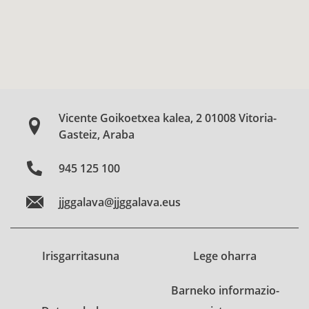
Vicente Goikoetxea kalea, 2 01008 Vitoria-
Gasteiz, Araba
945 125 100
jjggalava@jjggalava.eus
Irisgarritasuna
Lege oharra
Barneko informazio-