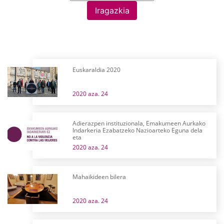
Iragazkia
Euskaraldia 2020
2020 aza. 24
Adierazpen instituzionala, Emakumeen Aurkako
Indarkeria Ezabatzeko Nazioarteko Eguna dela
eta
2020 aza. 24
Mahaikideen bilera
2020 aza. 24