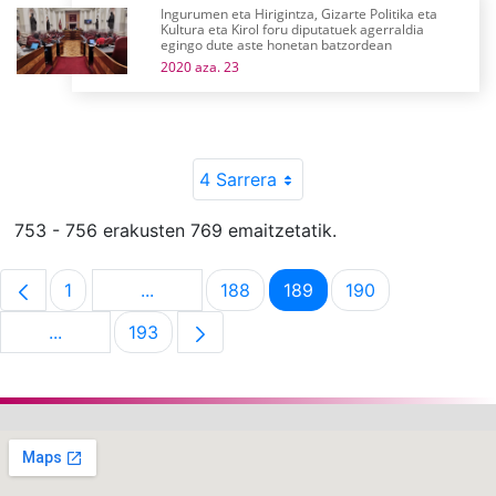
Ingurumen eta Hirigintza, Gizarte Politika eta
Kultura eta Kirol foru diputatuek agerraldia
egingo dute aste honetan batzordean
2020 aza. 23
4 Sarrera
753 - 756 erakusten 769 emaitzetatik.
1
...
188
189
190
Orrialdea
Intermediate Pages Use TAB to navigate.
Orrialdea
Orrialdea
Orrialdea
...
193
Intermediate Pages Use TAB to navigate.
Orrialdea