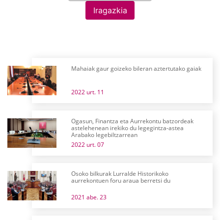
Iragazkia
Mahaiak gaur goizeko bileran aztertutako gaiak
2022 urt. 11
Ogasun, Finantza eta Aurrekontu batzordeak
astelehenean irekiko du legegintza-astea
Arabako legebiltzarrean
2022 urt. 07
Osoko bilkurak Lurralde Historikoko
aurrekontuen foru araua berretsi du
2021 abe. 23