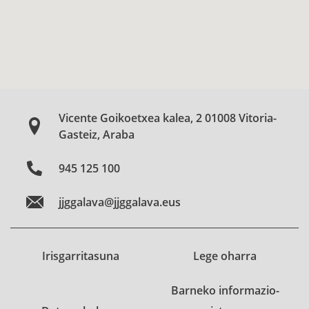
Vicente Goikoetxea kalea, 2 01008 Vitoria-
Gasteiz, Araba
945 125 100
jjggalava@jjggalava.eus
Irisgarritasuna
Lege oharra
Barneko informazio-