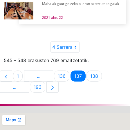
Mahaiak gaur goizeko bileran aztertutako gaiak
2021 abe. 22
4 Sarrera
545 - 548 erakusten 769 emaitzetatik.
1
...
136
137
138
Orrialdea
Intermediate Pages Use TAB to navigate.
Orrialdea
Orrialdea
Orrialdea
...
193
Intermediate Pages Use TAB to navigate.
Orrialdea