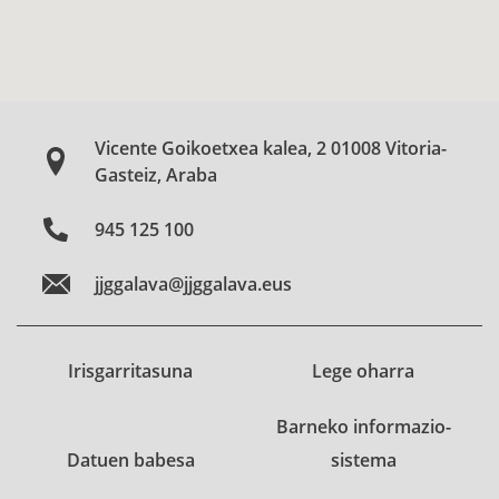
Vicente Goikoetxea kalea, 2 01008 Vitoria-
Gasteiz, Araba
945 125 100
jjggalava@jjggalava.eus
Irisgarritasuna
Lege oharra
Barneko informazio-
Datuen babesa
sistema