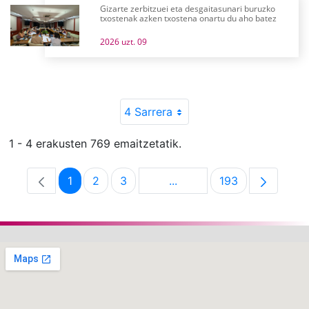
Gizarte zerbitzuei eta desgaitasunari buruzko
txostenak azken txostena onartu du aho batez
2026 uzt. 09
4 Sarrera
1 - 4 erakusten 769 emaitzetatik.
1
2
3
...
193
Orrialdea
Orrialdea
Orrialdea
Intermediate Pages Use T
Orrialdea