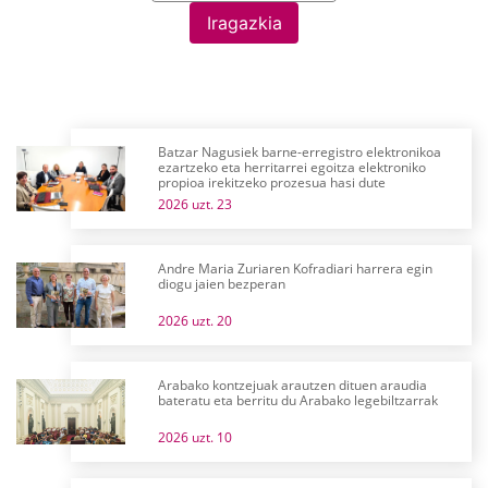
Iragazkia
Batzar Nagusiek barne-erregistro elektronikoa
ezartzeko eta herritarrei egoitza elektroniko
propioa irekitzeko prozesua hasi dute
2026 uzt. 23
Andre Maria Zuriaren Kofradiari harrera egin
diogu jaien bezperan
2026 uzt. 20
Arabako kontzejuak arautzen dituen araudia
bateratu eta berritu du Arabako legebiltzarrak
2026 uzt. 10