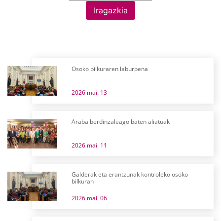
Iragazkia
Osoko bilkuraren laburpena
2026 mai. 13
Araba berdinzaleago baten aliatuak
2026 mai. 11
Galderak eta erantzunak kontroleko osoko
bilkuran
2026 mai. 06