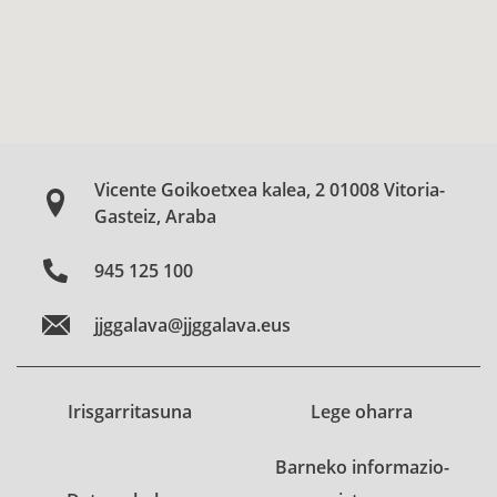
Vicente Goikoetxea kalea, 2 01008 Vitoria-
Gasteiz, Araba
945 125 100
jjggalava@jjggalava.eus
Irisgarritasuna
Lege oharra
Barneko informazio-