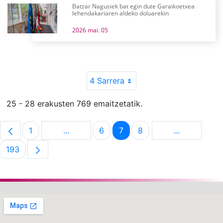
Batzar Nagusiek bat egin dute Garaikoetxea
lehendakariaren aldeko doluarekin
2026 mai. 05
4 Sarrera
25 - 28 erakusten 769 emaitzetatik.
1
...
6
7
8
...
Orrialdea
Intermediate Pages Use TAB to navigate.
Orrialdea
Orrialdea
Orrialdea
Intermediat
193
Orrialdea