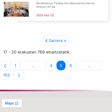
Berdintasun Taldea lan-dokumentu berria
lantzen ari da
2026 eka. 02
4 Sarrera
17 - 20 erakusten 769 emaitzetatik.
1
...
4
5
6
...
Orrialdea
Intermediate Pages Use TAB to navigate.
Orrialdea
Orrialdea
Orrialdea
Intermediat
193
Orrialdea