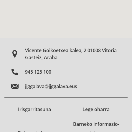
Vicente Goikoetxea kalea, 2 01008 Vitoria-
Gasteiz, Araba
945 125 100
jjggalava@jjggalava.eus
Irisgarritasuna
Lege oharra
Barneko informazio-