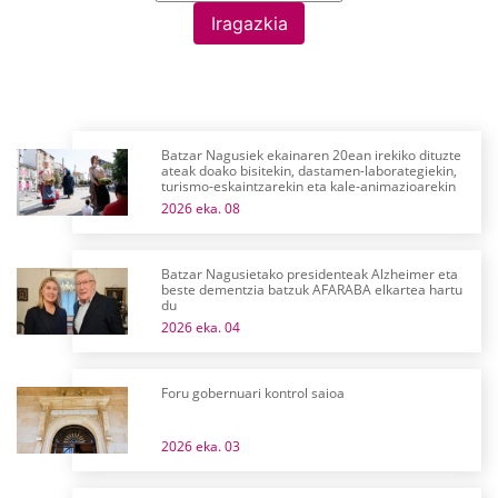
Iragazkia
Batzar Nagusiek ekainaren 20ean irekiko dituzte
ateak doako bisitekin, dastamen-laborategiekin,
turismo-eskaintzarekin eta kale-animazioarekin
2026 eka. 08
Batzar Nagusietako presidenteak Alzheimer eta
beste dementzia batzuk AFARABA elkartea hartu
du
2026 eka. 04
Foru gobernuari kontrol saioa
2026 eka. 03